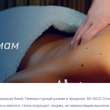
мам
урецкая баня) Температурный режим в пределах 30-50С Соч
и и мягкого тепла подходит людям, не переносящим высоких