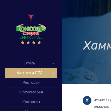
Хам
Отель
Фитнес и СПА
Ресторан
Фотогалерея
Х
аммам (т
Контакты
влажност