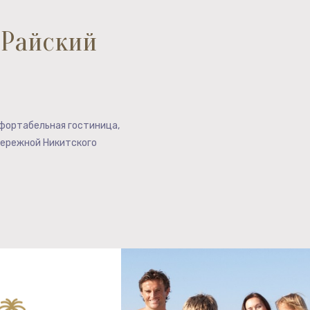
 Райский
мфортабельная гостиница,
бережной Никитского