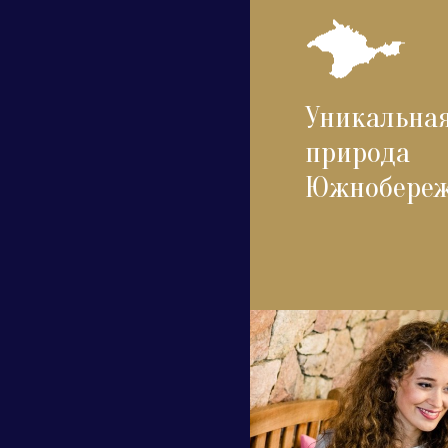
Уникальна
природа
Южнобере