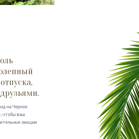
соль
колепный
отпуска,
 друзьями.
вид на Черное
е, чтобы ваш
жительные эмоции