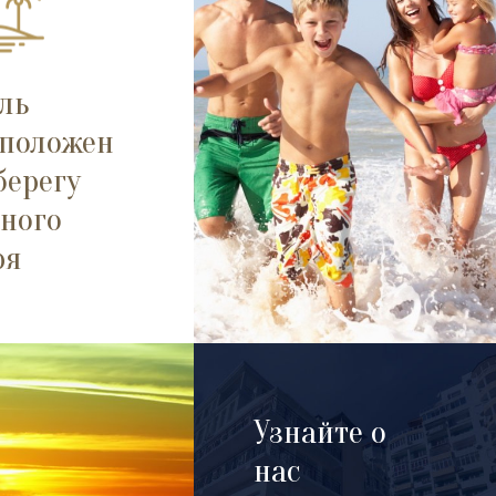
ль
положен
берегу
ного
ря
Узнайте о
нас