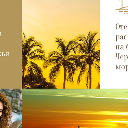
Оте
я
рас
на 
жья
Чер
мо