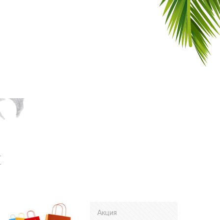
и
Акция